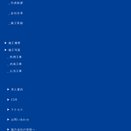
_ 代表挨拶
_ 会社沿革
_ 施工実績
▶︎ 施工履歴
▶︎ 施工写真
_ 民間工事
_ 内装工事
_ 公共工事
▶︎ 求人案内
▶︎ CSR
▶︎ アクセス
▶︎ お問い合わせ
▶︎ 協力会社の皆様へ