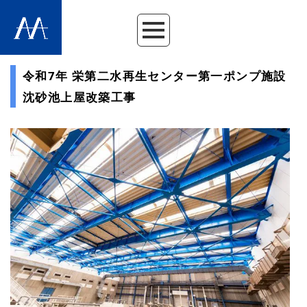
令和7年 栄第二水再生センター第一ポンプ施設
沈砂池上屋改築工事