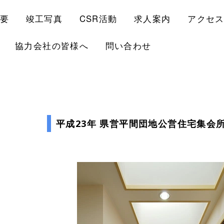
要
竣工写真
CSR活動
求人案内
アクセ
協力会社の皆様へ
問い合わせ
平成23年 県営平間団地公営住宅集会