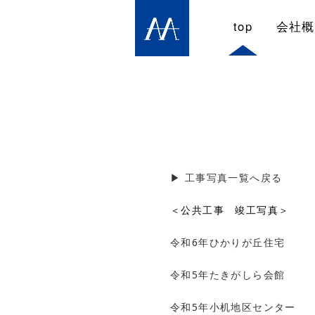
top
会社概
▶︎ 工事写真一覧へ戻る
＜公共工事 竣工写真＞
令和6年ひかりが丘住宅
令和5年たきがしら会館
令和5年小机地区センター