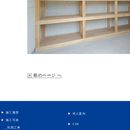
前のページ へ
▶︎ 施工履歴
▶︎ 求人案内
▶︎ 施工写真
▶︎ CSR
_ 民間工事