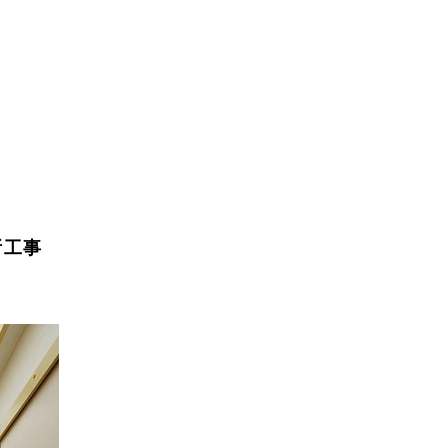
ス
所工事